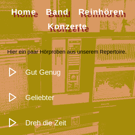
Home
Band
Reinhören
Konzerte
Hier ein paar Hörproben aus unserem Repertoire.
Gut Genug
Geliebter
Dreh die Zeit